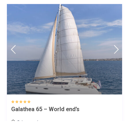
Galathea 65 – World end’s
Catamaran
/
Port Mahe
Capacité:
10